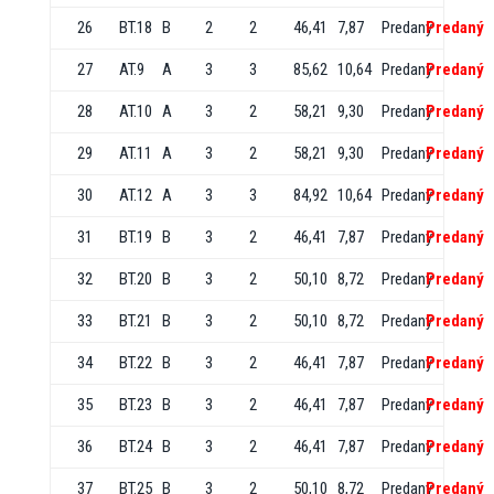
26
BT.18
B
2
2
46,41
7,87
Predaný
Predaný
27
AT.9
A
3
3
85,62
10,64
Predaný
Predaný
28
AT.10
A
3
2
58,21
9,30
Predaný
Predaný
29
AT.11
A
3
2
58,21
9,30
Predaný
Predaný
30
AT.12
A
3
3
84,92
10,64
Predaný
Predaný
31
BT.19
B
3
2
46,41
7,87
Predaný
Predaný
32
BT.20
B
3
2
50,10
8,72
Predaný
Predaný
33
BT.21
B
3
2
50,10
8,72
Predaný
Predaný
34
BT.22
B
3
2
46,41
7,87
Predaný
Predaný
35
BT.23
B
3
2
46,41
7,87
Predaný
Predaný
36
BT.24
B
3
2
46,41
7,87
Predaný
Predaný
37
BT.25
B
3
2
50,10
8,72
Predaný
Predaný