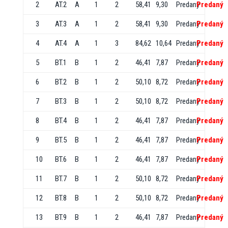
2
AT.2
A
1
2
58,41
9,30
Predaný
Predaný
3
AT.3
A
1
2
58,41
9,30
Predaný
Predaný
4
AT.4
A
1
3
84,62
10,64
Predaný
Predaný
5
BT.1
B
1
2
46,41
7,87
Predaný
Predaný
6
BT.2
B
1
2
50,10
8,72
Predaný
Predaný
7
BT.3
B
1
2
50,10
8,72
Predaný
Predaný
8
BT.4
B
1
2
46,41
7,87
Predaný
Predaný
9
BT.5
B
1
2
46,41
7,87
Predaný
Predaný
10
BT.6
B
1
2
46,41
7,87
Predaný
Predaný
11
BT.7
B
1
2
50,10
8,72
Predaný
Predaný
12
BT.8
B
1
2
50,10
8,72
Predaný
Predaný
13
BT.9
B
1
2
46,41
7,87
Predaný
Predaný