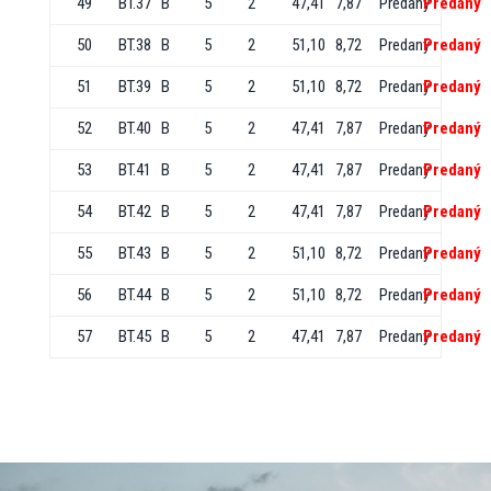
49
BT.37
B
5
2
47,41
7,87
Predaný
Predaný
50
BT.38
B
5
2
51,10
8,72
Predaný
Predaný
51
BT.39
B
5
2
51,10
8,72
Predaný
Predaný
52
BT.40
B
5
2
47,41
7,87
Predaný
Predaný
53
BT.41
B
5
2
47,41
7,87
Predaný
Predaný
54
BT.42
B
5
2
47,41
7,87
Predaný
Predaný
55
BT.43
B
5
2
51,10
8,72
Predaný
Predaný
56
BT.44
B
5
2
51,10
8,72
Predaný
Predaný
57
BT.45
B
5
2
47,41
7,87
Predaný
Predaný