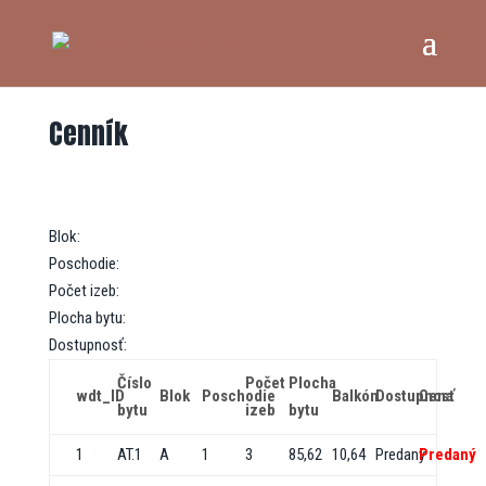
Cenník
Blok:
Poschodie:
Počet izeb:
Plocha bytu:
Dostupnosť:
Číslo
Počet
Plocha
wdt_ID
Blok
Poschodie
Balkón
Dostupnosť
Cena
bytu
izeb
bytu
1
AT.1
A
1
3
85,62
10,64
Predaný
Predaný