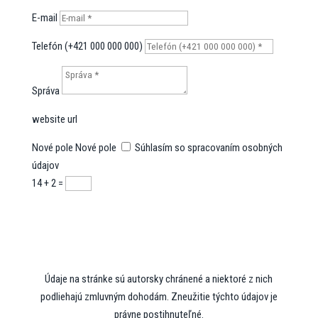
E-mail
Telefón (+421 000 000 000)
Správa
website url
Nové pole
Nové pole
Súhlasím so spracovaním osobných
údajov
14 + 2
=
Odoslať správu
Údaje na stránke sú autorsky chránené a niektoré z nich
podliehajú zmluvným dohodám. Zneužitie týchto údajov je
právne postihnuteľné.